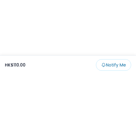
HK$110.00
Notify Me
Footer
Products
Collections
SALE
Prize
一番くじ
Claw