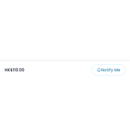
HK$110.00
Notify Me
Footer
Products
Collections
SALE
Prize
一番くじ
Claw