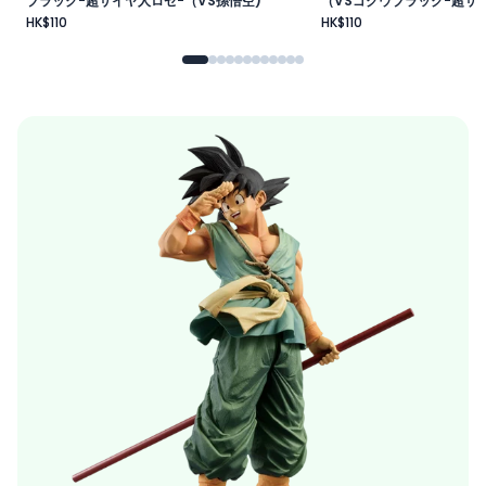
ブラック-超サイヤ人ロゼ-（VS孫悟空)
（VSゴクウブラック-超サイ
HK$110
HK$110