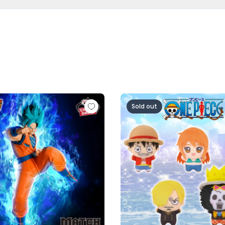
超サイヤ人ロゼ-（VS孫悟空)
ル超 MATCH MAKERS 孫悟空（VSゴクウブラック-超サイヤ
ワンピース ちびぐるみ～麦わら
Sold out