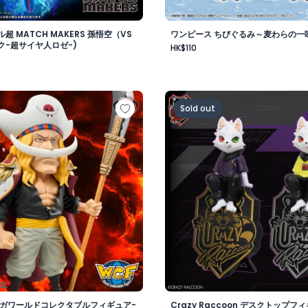
超 MATCH MAKERS 孫悟空（VS
ワンピース ちびぐるみ～麦わらの一味v
ク-超サイヤ人ロゼ-)
HK$110
-
 メガワールドコレクタブルフィギュア-ゴッドバレー事件 エド
Crazy Raccoon デスクト
Sold out
メガワールドコレクタブルフィギュア-
Crazy Raccoon デスクトップフィ