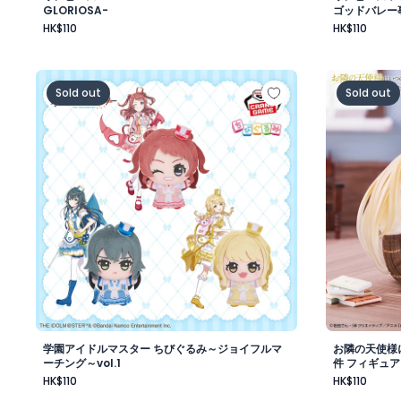
GLORIOSA-
ゴッドバレー
HK$110
HK$110
学園アイドルマスター ちびぐるみ～ジョイフルマーチング～
お隣の天使
Sold out
Sold out
学園アイドルマスター ちびぐるみ～ジョイフルマ
お隣の天使様
ーチング～vol.1
件 フィギュア
HK$110
HK$110