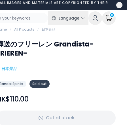
ALL IMAGES AND MATERIALS ARE COPYRIGHTED BY THEIR
0
Language
ome
All Products
日本景品
葬送のフリーレン Grandista-
FRIEREN-
#
日本景品
Bandai Spirits
Sold out
HK$110.00
Out of stock