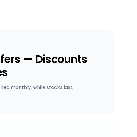
fers — Discounts
es
shed monthly, while stocks last.