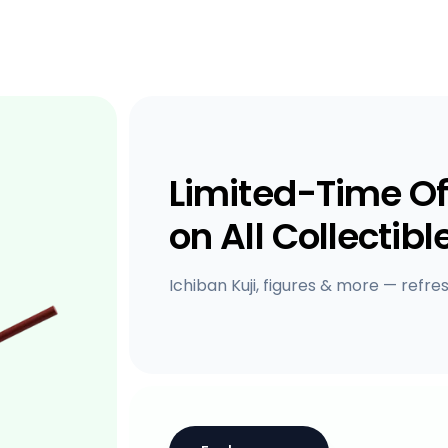
Limited-Time Of
on All Collectibl
Ichiban Kuji, figures & more — refre