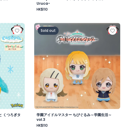
Uruca-
HK$110
昼-
もふぐっと くつろぎタイムぬいぐるみ～ポッチャマ～
学園アイドルマスター ちびぐるみ～学園生活～v
Sold out
と くつろぎタ
学園アイドルマスター ちびぐるみ～学園生活～
vol.3
HK$110