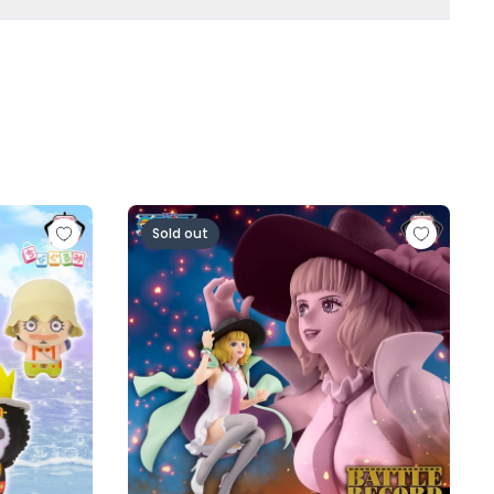
人ロゼ-)
の一味vol.1～
ワンピース BATTLE RECORD COLLECTION-MI
Sold out