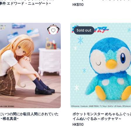
事件 エドワード・ニューゲート-
HK$110
vol.1
様にいつの間にか駄目人間にされていた件 フィギュア -椎名真
ポケットモンスター めちゃ
Sold out
にいつの間にか駄目人間にされていた
ポケットモンスター めちゃもふぐっ
 -椎名真昼-
イムぬいぐるみ～ポッチャマ～
HK$110