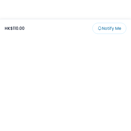
HK$110.00
Notify Me
Footer
Products
Collections
SALE
Prize
一番くじ
Claw
Blog
開發者文章