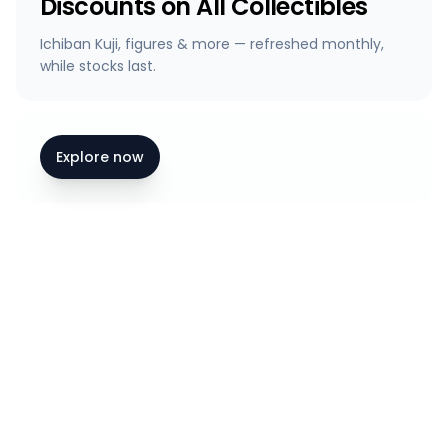
Discounts on All Collectibles
Ichiban Kuji, figures & more — refreshed monthly,
while stocks last.
Explore now