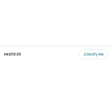
HK$110.00
Notify Me
Footer
Products
Collections
SALE
Prize
一番くじ
Claw