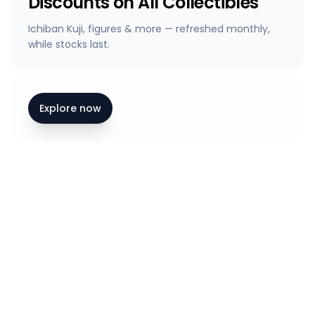
Discounts on All Collectibles
Ichiban Kuji, figures & more — refreshed monthly,
while stocks last.
Explore now