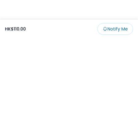
HK$110.00
Notify Me
Footer
Products
Collections
SALE
Prize
一番くじ
Claw
Blog
開發者文章