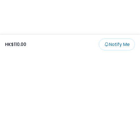
HK$110.00
Notify Me
Footer
Products
Collections
SALE
Prize
一番くじ
Claw
Blog
開發者文章