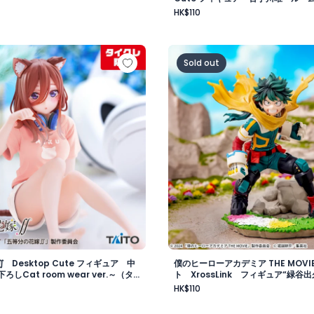
HK$110
ギュア～黒江雫ver.～（タイクレ限定）
∬ Desktop Cute フィギュア 中野三玖～描き下ろしCat ro
僕のヒーローアカデミア THE M
Sold out
 Desktop Cute フィギュア 中
僕のヒーローアカデミア THE MOVI
しCat room wear ver.～（タ
ト XrossLink フィギュア“緑谷出久
HK$110