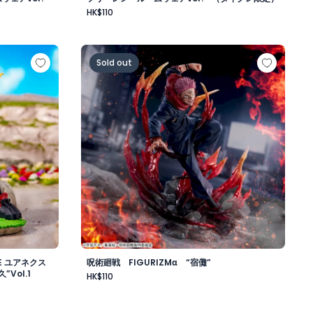
HK$110
om wear ver.～（タイクレ限定）
OVIE ユアネクスト XrossLink フィギュア“緑谷出久”Vol.
呪術廻戦 FIGURIZMα “宿儺”
Sold out
E ユアネクス
呪術廻戦 FIGURIZMα “宿儺”
”Vol.1
HK$110