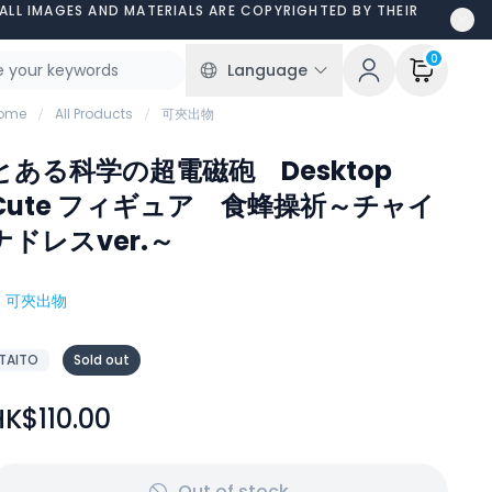
ALL IMAGES AND MATERIALS ARE COPYRIGHTED BY THEIR
0
Language
ome
All Products
可夾出物
とある科学の超電磁砲 Desktop
Cute フィギュア 食蜂操祈～チャイ
ナドレスver.～
#
可夾出物
TAITO
Sold out
HK$110.00
Out of stock