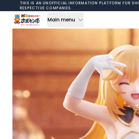
Skip to content
THIS IS AN UNOFFICIAL INFORMATION PLATFORM FOR SH
RESPECTIVE COMPANIES.
Main menu