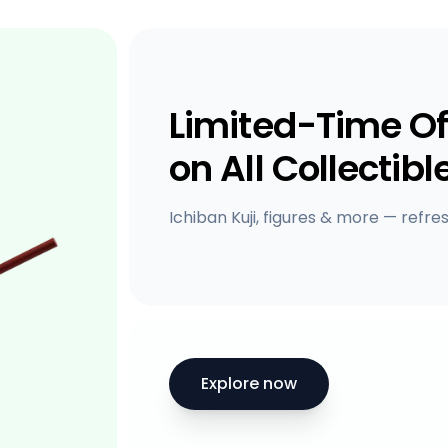
Limited-Time Of
on All Collectibl
Ichiban Kuji, figures & more — refre
Explore now