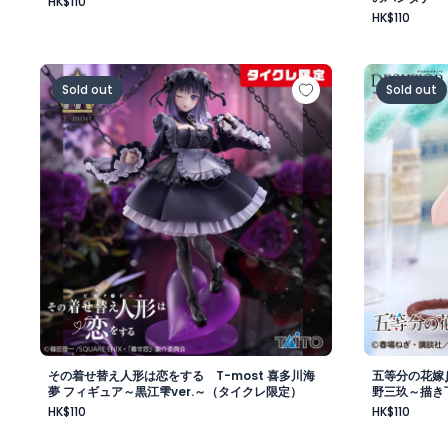
HK$110
HK$110
その着せ替え人形は恋をする T-most 喜多川海夢 フィ
五等分の花嫁
Sold out
Sold out
その着せ替え人形は恋をする T-most 喜多川海
五等分の花嫁∬
夢 フィギュア～黒江雫ver.～（タイクレ限定）
野三玖～描き下ろ
イクレ限定）
HK$110
HK$110