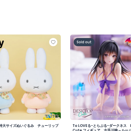
 特大サイズぬいぐるみ チューリップのバンダナ
To LOVEる-とらぶる-ダー
Sold out
特大サイズぬいぐるみ チューリップ
To LOVEる-とらぶる-ダークネス D
Cute フィギュア 古手川唯～ルーム