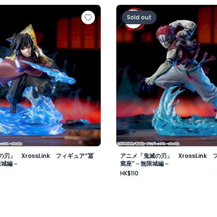
郎”－無限城編－
の刃」 XrossLink フィギュア“冨岡義勇”－無限城編－
アニメ「鬼滅の刃」 Xross
Sold out
刃」 XrossLink フィギュア“冨
アニメ「鬼滅の刃」 XrossLink 
限城編－
窩座”－無限城編－
HK$110