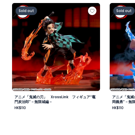
アニメ「鬼滅の刃」 XrossLink フィギュア“竈門炭治
アニメ「鬼滅
Sold out
Sold out
アニメ「鬼滅の刃」 XrossLink フィギュア“竈
アニメ「鬼滅の
門炭治郎”－無限城編－
岡義勇”－無
HK$110
HK$110