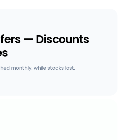
fers — Discounts
es
shed monthly, while stocks last.