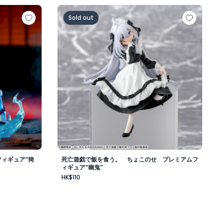
Link フィギュア“猗窩座”－無限城編－
死亡遊戯で飯を食う。 ちょこのせ プレミア
Sold out
フィギュア“猗
死亡遊戯で飯を食う。 ちょこのせ プレミアムフ
ィギュア“幽鬼”
HK$110