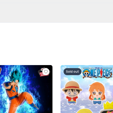
超サイヤ人ロゼ-（VS孫悟空)
ル超 MATCH MAKERS 孫悟空（VSゴクウブラック-超サイヤ
ワンピース ちびぐるみ～麦わら
Sold out