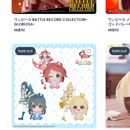
ワンピース BATTLE RECORD COLLECTION-
ワンピース 
GLORIOSA-
ゴッドバレー
HK$110
HK$110
学園アイドルマスター ちびぐるみ～ジョイフルマーチング～
お隣の天使
Sold out
Sold out