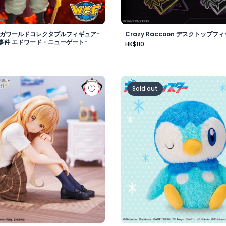
メガワールドコレクタブルフィギュア-
Crazy Raccoon デスクトップフィ
事件 エドワード・ニューゲート-
HK$110
vol.1
様にいつの間にか駄目人間にされていた件 フィギュア -椎名真
ポケットモンスター めちゃ
Sold out