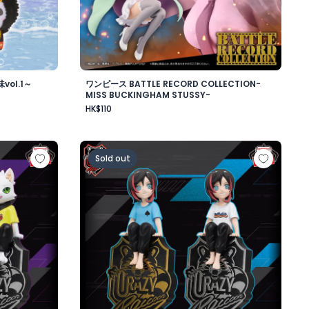
ol.1～
ワンピース BATTLE RECORD COLLECTION-
MISS BUCKINGHAM STUSSY-
HK$110
ワード・ニューゲート-
ップフィギュア-Ras-
Crazy Raccoon デスクトップフィギュア-Uru
Sold out