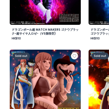
ドラゴンボール超 MATCH MAKERS ゴクウブラッ
ドラゴンボール
ク-超サイヤ人ロゼ-（VS孫悟空)
ゴクウブラッ
HK$110
HK$110
ワンピース BATTLE RECORD COLLECTION-GLORIOSA
ワンピース
Sold out
Sold out