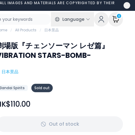
ALL IMAGES AND MATERIALS ARE COPYRIGHTED BY THEIR
0
Language
ome
All Products
日本景品
劇場版『チェンソーマン レゼ篇』
VIBRATION STARS-BOMB-
#
日本景品
Bandai Spirits
Sold out
HK$110.00
Out of stock