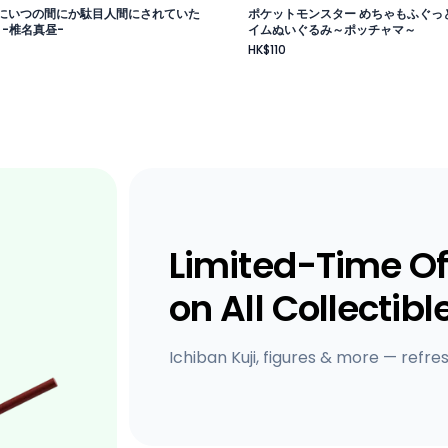
にいつの間にか駄目人間にされていた
ポケットモンスター めちゃもふぐっ
 -椎名真昼-
イムぬいぐるみ～ポッチャマ～
HK$110
Limited-Time Of
on All Collectibl
Ichiban Kuji, figures & more — refre