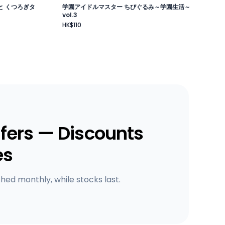
と くつろぎタ
学園アイドルマスター ちびぐるみ～学園生活～
vol.3
HK$110
fers — Discounts
es
shed monthly, while stocks last.