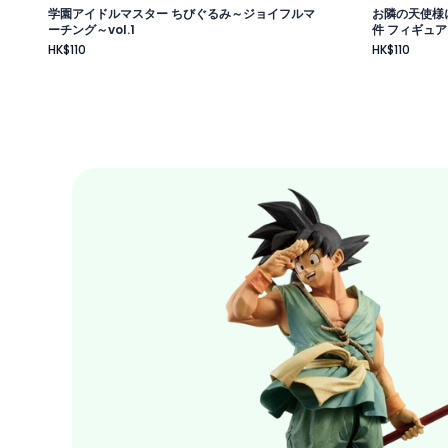
学園アイドルマスター ちびぐるみ～ジョイフルマ
お隣の天使様
ーチング～vol.1
件 フィギュア
HK$110
HK$110