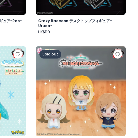
ギュア-Ras-
Crazy Raccoon デスクトップフィギュア-
Uruca-
HK$110
昼-
もふぐっと くつろぎタイムぬいぐるみ～ポッチャマ～
学園アイドルマスター ちびぐるみ～学園生活～v
Sold out