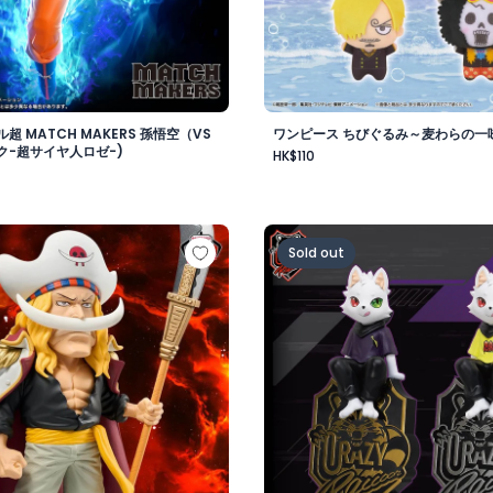
超 MATCH MAKERS 孫悟空（VS
ワンピース ちびぐるみ～麦わらの一味v
ク-超サイヤ人ロゼ-)
HK$110
-
 メガワールドコレクタブルフィギュア-ゴッドバレー事件 エド
Crazy Raccoon デスクト
Sold out