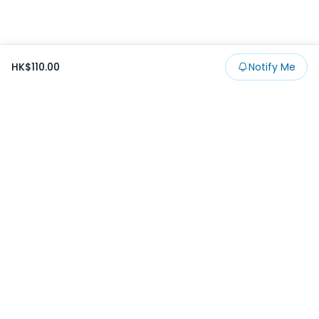
HK$110.00
Notify Me
Footer
Products
Collections
SALE
Prize
一番くじ
Claw
Blog
開發者文章