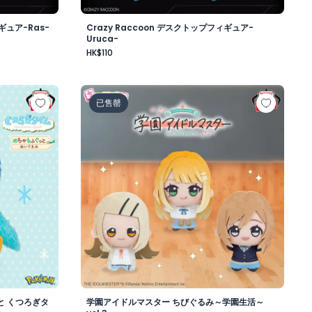
ギュア-Ras-
Crazy Raccoon デスクトップフィギュア-
Uruca-
HK$110
昼-
もふぐっと くつろぎタイムぬいぐるみ～ポッチャマ～
学園アイドルマスター ちびぐるみ～学園生活～v
已售罄
と くつろぎタ
学園アイドルマスター ちびぐるみ～学園生活～