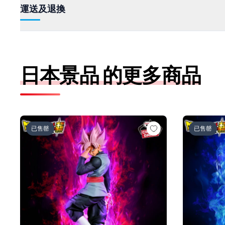
運送及退換
日本景品 的更多商品
ドラゴンボール超 MATCH MAKERS ゴクウブラック-
ドラゴンボー
已售罄
已售罄