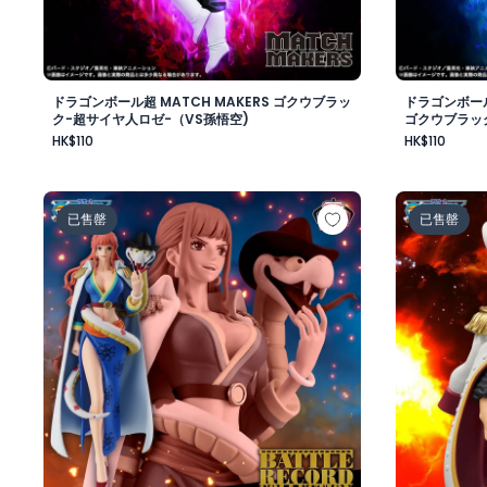
ドラゴンボール超 MATCH MAKERS ゴクウブラッ
ドラゴンボール
ク-超サイヤ人ロゼ-（VS孫悟空)
ゴクウブラッ
HK$110
HK$110
ワンピース BATTLE RECORD COLLECTION-GLORIOSA
ワンピース
已售罄
已售罄