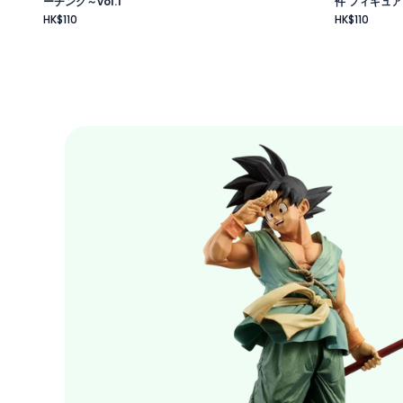
ーチング～vol.1
件 フィギュア
HK$110
HK$110