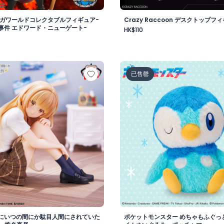
メガワールドコレクタブルフィギュア-
Crazy Raccoon デスクトップフィ
事件 エドワード・ニューゲート-
HK$110
vol.1
様にいつの間にか駄目人間にされていた件 フィギュア -椎名真
ポケットモンスター めちゃ
已售罄
にいつの間にか駄目人間にされていた
ポケットモンスター めちゃもふぐっ