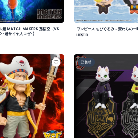
超 MATCH MAKERS 孫悟空（VS
ワンピース ちびぐるみ～麦わらの一味v
ク-超サイヤ人ロゼ-)
HK$110
-
 メガワールドコレクタブルフィギュア-ゴッドバレー事件 エド
Crazy Raccoon デスクト
已售罄