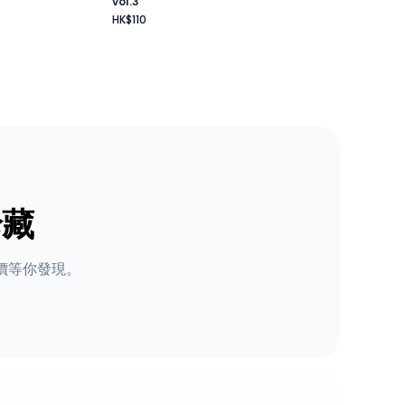
vol.3
HK$110
珍藏
價等你發現。