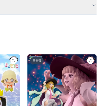
人ロゼ-)
の一味vol.1～
ワンピース BATTLE RECORD COLLECTION-MI
已售罄