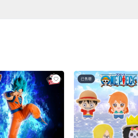
超サイヤ人ロゼ-（VS孫悟空)
ル超 MATCH MAKERS 孫悟空（VSゴクウブラック-超サイヤ
ワンピース ちびぐるみ～麦わら
已售罄