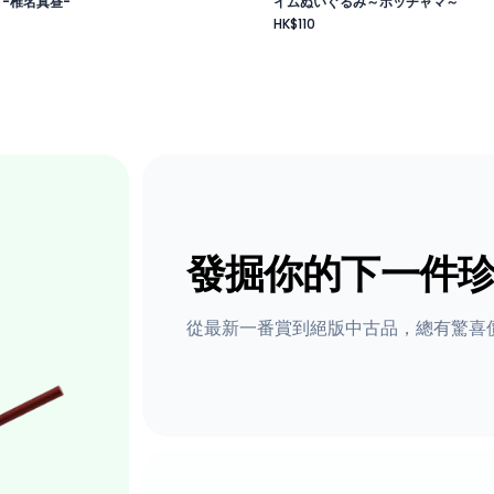
 -椎名真昼-
イムぬいぐるみ～ポッチャマ～
HK$110
發掘你的下一件
從最新一番賞到絕版中古品，總有驚喜