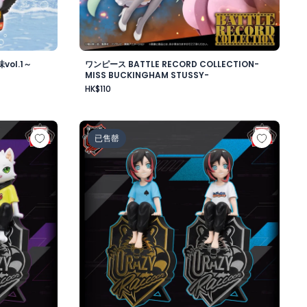
ol.1～
ワンピース BATTLE RECORD COLLECTION-
MISS BUCKINGHAM STUSSY-
HK$110
ワード・ニューゲート-
ップフィギュア-Ras-
Crazy Raccoon デスクトップフィギュア-Uru
已售罄