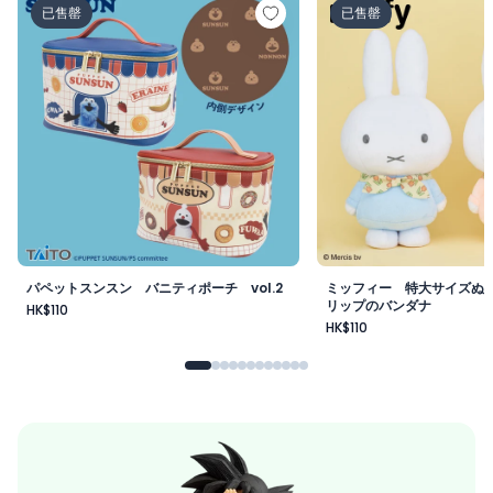
已售罄
已售罄
パペットスンスン バニティポーチ vol.2
ミッフィー 特大サイズぬ
リップのバンダナ
HK$110
HK$110