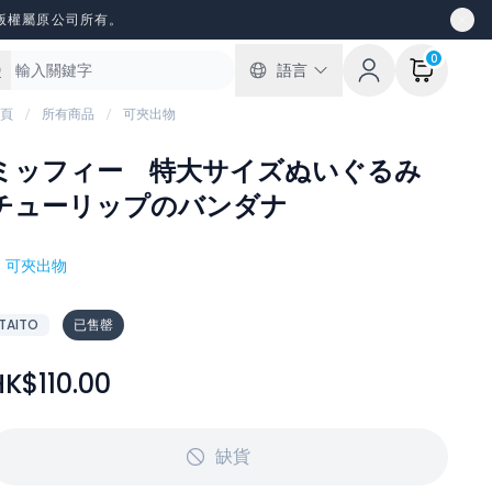
版權屬原公司所有。
0
語言
頁
所有商品
可夾出物
ミッフィー 特大サイズぬいぐるみ
チューリップのバンダナ
#
可夾出物
TAITO
已售罄
HK$110.00
缺貨