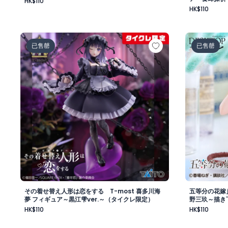
HK$110
HK$110
その着せ替え人形は恋をする T-most 喜多川海夢 フィ
五等分の花嫁
已售罄
已售罄
その着せ替え人形は恋をする T-most 喜多川海
五等分の花嫁∬
夢 フィギュア～黒江雫ver.～（タイクレ限定）
野三玖～描き下ろ
イクレ限定）
HK$110
HK$110