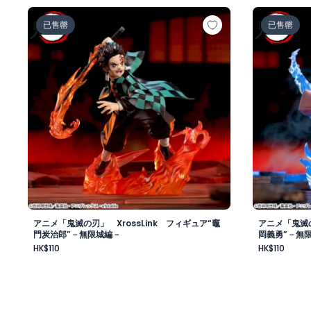
アニメ「鬼滅の刃」 XrossLink フィギュア“竈門炭治
アニメ「鬼滅
已售罄
已售罄
アニメ「鬼滅の刃」 XrossLink フィギュア“竈
アニメ「鬼滅の
門炭治郎”－無限城編－
岡義勇”－無
HK$110
HK$110