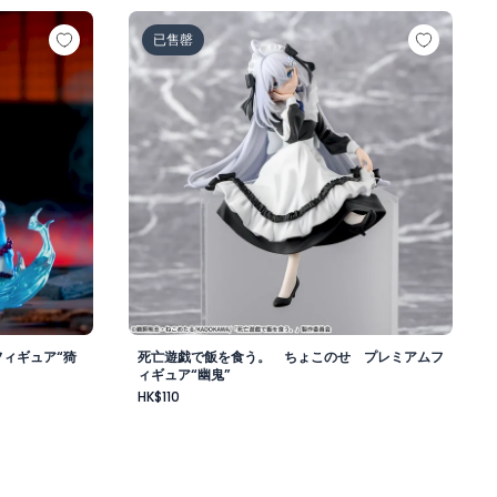
Link フィギュア“猗窩座”－無限城編－
死亡遊戯で飯を食う。 ちょこのせ プレミア
已售罄
フィギュア“猗
死亡遊戯で飯を食う。 ちょこのせ プレミアムフ
ィギュア“幽鬼”
HK$110