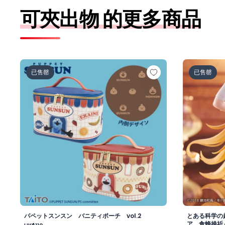
可夾出物 的更多商品
パペットスンスン バニティポーチ vol.2
とある科学の
已售罄
已售罄
パペットスンスン バニティポーチ vol.2
とある科学の超
ア 食蜂操祈～