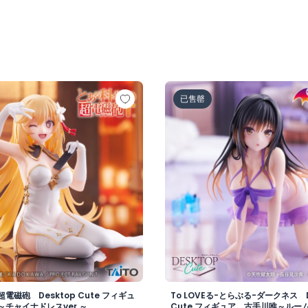
超電磁砲 Desktop Cute フィギュア 食蜂操祈～チャイナド
To LOVEる-とらぶる-ダー
已售罄
電磁砲 Desktop Cute フィギュ
To LOVEる-とらぶる-ダークネス D
チャイナドレスver.～
Cute フィギュア 古手川唯～ルーム