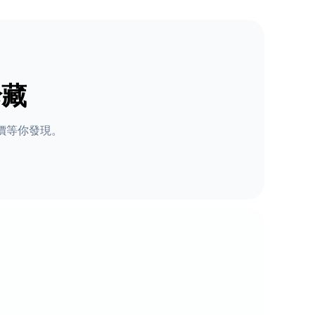
珍藏
價等你發現。