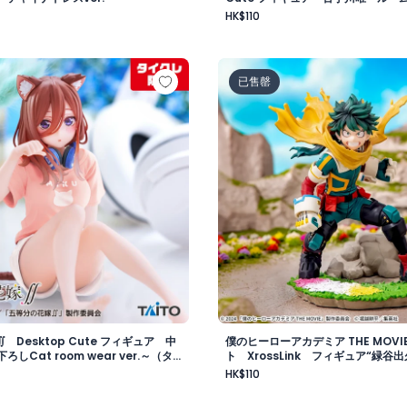
HK$110
ギュア～黒江雫ver.～（タイクレ限定）
∬ Desktop Cute フィギュア 中野三玖～描き下ろしCat ro
僕のヒーローアカデミア THE M
已售罄
 Desktop Cute フィギュア 中
僕のヒーローアカデミア THE MOVI
しCat room wear ver.～（タ
ト XrossLink フィギュア“緑谷出久
HK$110