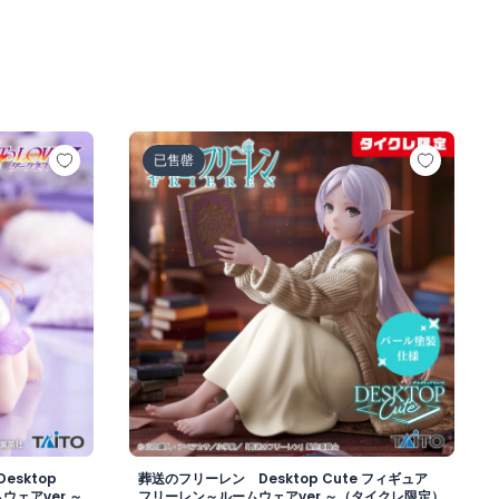
レスver.～
クネス Desktop Cute フィギュア 古手川唯～ルームウェアve
葬送のフリーレン Desktop Cute フィ
已售罄
esktop
葬送のフリーレン Desktop Cute フィギュア
ウェアver.～
フリーレン～ルームウェアver.～（タイクレ限定）