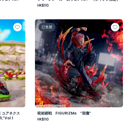
HK$110
om wear ver.～（タイクレ限定）
OVIE ユアネクスト XrossLink フィギュア“緑谷出久”Vol.
呪術廻戦 FIGURIZMα “宿儺”
已售罄
E ユアネクス
呪術廻戦 FIGURIZMα “宿儺”
”Vol.1
HK$110