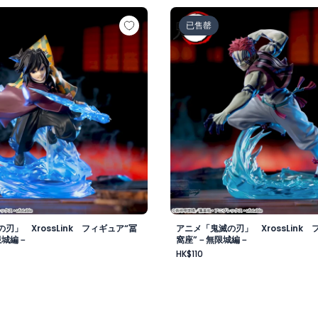
郎”－無限城編－
の刃」 XrossLink フィギュア“冨岡義勇”－無限城編－
アニメ「鬼滅の刃」 Xross
已售罄
刃」 XrossLink フィギュア“冨
アニメ「鬼滅の刃」 XrossLink 
限城編－
窩座”－無限城編－
HK$110