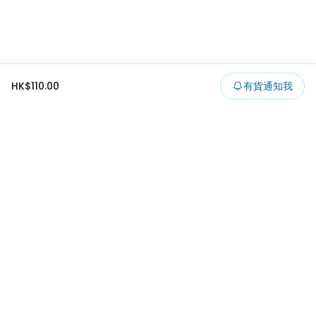
HK$110.00
有貨通知我
Footer
所有貨品
所有系列
精選特賣
日本景品
一番くじ
可夾出物
最新消息
開發者文章