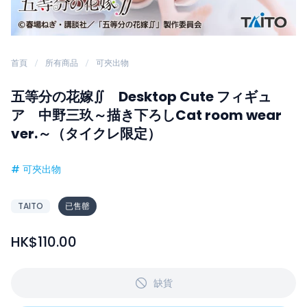
首頁
所有商品
可夾出物
五等分の花嫁∬ Desktop Cute フィギュ
ア 中野三玖～描き下ろしCat room wear
ver.～（タイクレ限定）
#
可夾出物
TAITO
已售罄
HK$110.00
缺貨