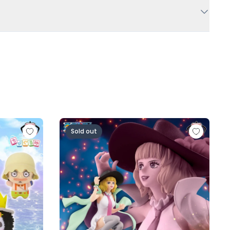
人ロゼ-)
の一味vol.1～
ワンピース BATTLE RECORD COLLECTION-MI
Sold out