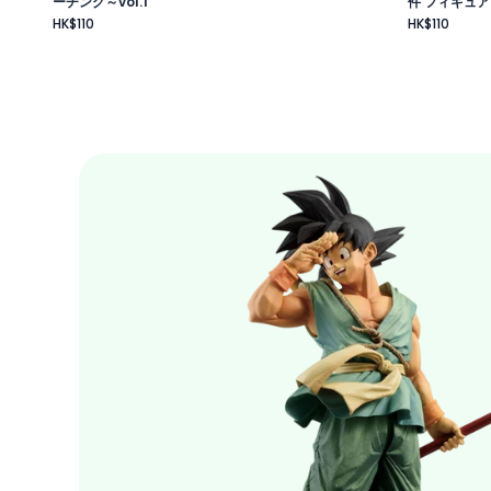
ーチング～vol.1
件 フィギュア
HK$110
HK$110