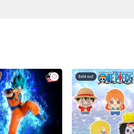
超サイヤ人ロゼ-（VS孫悟空)
ル超 MATCH MAKERS 孫悟空（VSゴクウブラック-超サイヤ
ワンピース ちびぐるみ～麦わら
Sold out