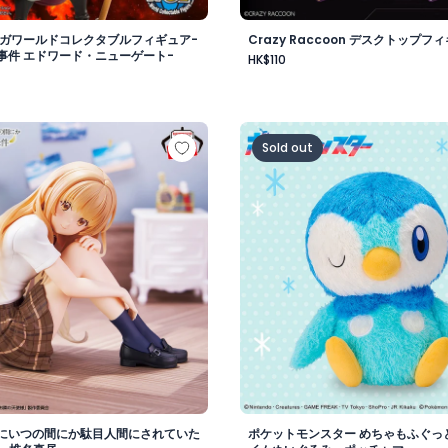
メガワールドコレクタブルフィギュア-
Crazy Raccoon デスクトップフィ
事件 エドワード・ニューゲート-
HK$110
vol.1
様にいつの間にか駄目人間にされていた件 フィギュア -椎名真
ポケットモンスター めちゃ
Sold out
にいつの間にか駄目人間にされていた
ポケットモンスター めちゃもふぐっ