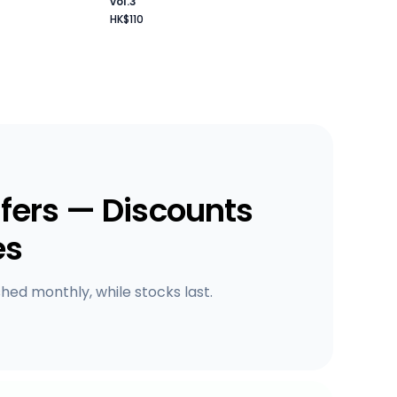
vol.3
HK$110
fers — Discounts
es
shed monthly, while stocks last.