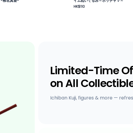
 -椎名真昼-
イムぬいぐるみ～ポッチャマ～
HK$110
Limited-Time Of
on All Collectibl
Ichiban Kuji, figures & more — refre