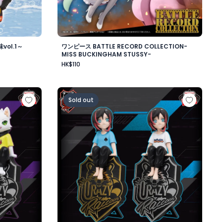
ol.1～
ワンピース BATTLE RECORD COLLECTION-
MISS BUCKINGHAM STUSSY-
HK$110
ワード・ニューゲート-
ップフィギュア-Ras-
Crazy Raccoon デスクトップフィギュア-Uru
Sold out