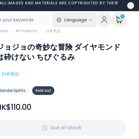
ALL IMAGES AND MATERIALS ARE COPYRIGHTED BY THEIR
0
Language
ome
All Products
日本景品
ジョジョの奇妙な冒険 ダイヤモンド
は砕けない ちびぐるみ
#
日本景品
Bandai Spirits
Sold out
HK$110.00
Out of stock