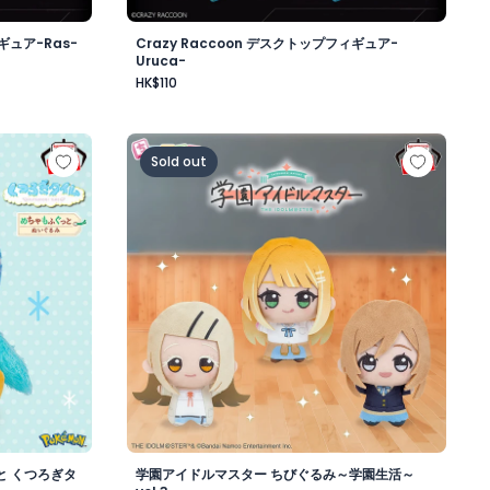
ギュア-Ras-
Crazy Raccoon デスクトップフィギュア-
Uruca-
HK$110
昼-
もふぐっと くつろぎタイムぬいぐるみ～ポッチャマ～
学園アイドルマスター ちびぐるみ～学園生活～v
Sold out
と くつろぎタ
学園アイドルマスター ちびぐるみ～学園生活～