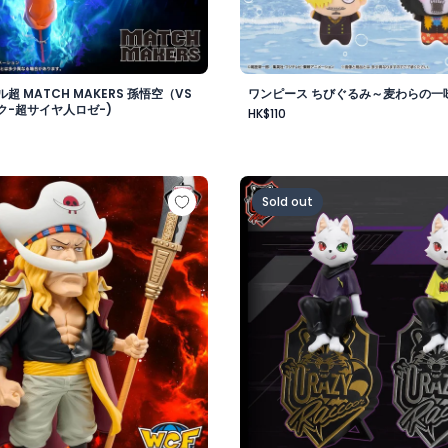
超 MATCH MAKERS 孫悟空（VS
ワンピース ちびぐるみ～麦わらの一味v
ク-超サイヤ人ロゼ-)
HK$110
-
 メガワールドコレクタブルフィギュア-ゴッドバレー事件 エド
Crazy Raccoon デスクト
Sold out