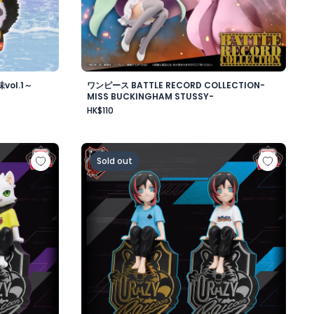
ol.1～
ワンピース BATTLE RECORD COLLECTION-
MISS BUCKINGHAM STUSSY-
HK$110
ワード・ニューゲート-
ップフィギュア-Ras-
Crazy Raccoon デスクトップフィギュア-Uru
Sold out