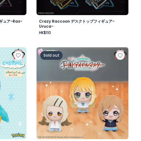
ギュア-Ras-
Crazy Raccoon デスクトップフィギュア-
Uruca-
HK$110
昼-
もふぐっと くつろぎタイムぬいぐるみ～ポッチャマ～
学園アイドルマスター ちびぐるみ～学園生活～v
Sold out