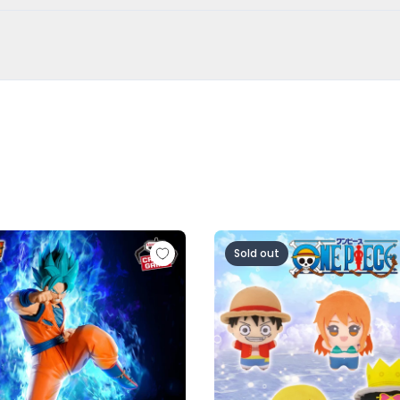
超サイヤ人ロゼ-（VS孫悟空)
ル超 MATCH MAKERS 孫悟空（VSゴクウブラック-超サイヤ
ワンピース ちびぐるみ～麦わら
Sold out