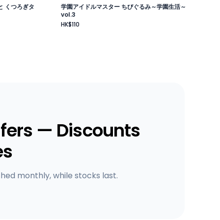
と くつろぎタ
学園アイドルマスター ちびぐるみ～学園生活～
vol.3
HK$110
fers — Discounts
es
shed monthly, while stocks last.