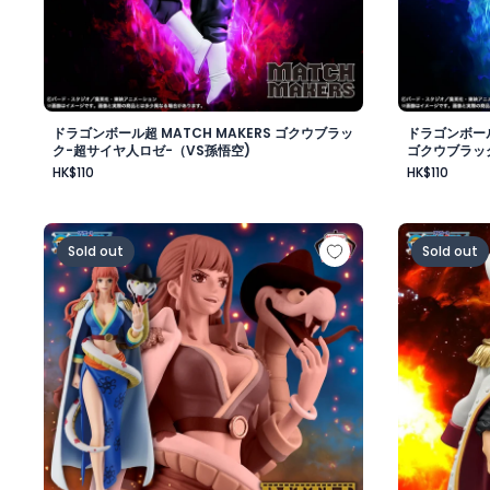
ドラゴンボール超 MATCH MAKERS ゴクウブラッ
ドラゴンボール
ク-超サイヤ人ロゼ-（VS孫悟空)
ゴクウブラッ
HK$110
HK$110
ワンピース BATTLE RECORD COLLECTION-GLORIOSA
ワンピース
Sold out
Sold out