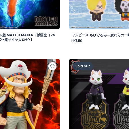
超 MATCH MAKERS 孫悟空（VS
ワンピース ちびぐるみ～麦わらの一味v
ク-超サイヤ人ロゼ-)
HK$110
-
 メガワールドコレクタブルフィギュア-ゴッドバレー事件 エド
Crazy Raccoon デスクト
Sold out