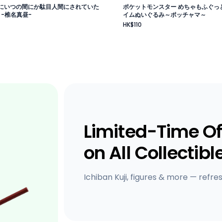
にいつの間にか駄目人間にされていた
ポケットモンスター めちゃもふぐっ
 -椎名真昼-
イムぬいぐるみ～ポッチャマ～
HK$110
Limited-Time Of
on All Collectibl
Ichiban Kuji, figures & more — refre