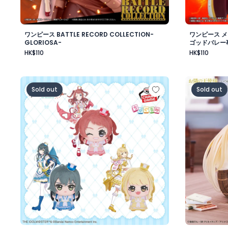
ワンピース BATTLE RECORD COLLECTION-
ワンピース 
GLORIOSA-
ゴッドバレー
HK$110
HK$110
学園アイドルマスター ちびぐるみ～ジョイフルマーチング～
お隣の天使
Sold out
Sold out