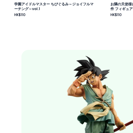
学園アイドルマスター ちびぐるみ～ジョイフルマ
お隣の天使様
ーチング～vol.1
件 フィギュア
HK$110
HK$110