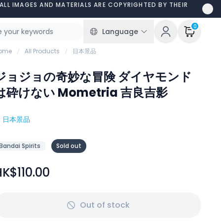
ALL IMAGES AND MATERIALS ARE COPYRIGHTED BY THEIR
0
Language
ome
All Products
日本景品
ジョジョの奇妙な冒険 ダイヤモンド
は砕けない Mometria 吉良吉影
#
日本景品
Bandai Spirits
Sold out
HK$110.00
Out of stock