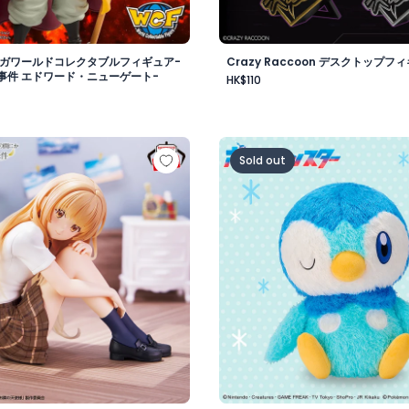
メガワールドコレクタブルフィギュア-
Crazy Raccoon デスクトップフィ
事件 エドワード・ニューゲート-
HK$110
vol.1
様にいつの間にか駄目人間にされていた件 フィギュア -椎名真
ポケットモンスター めちゃ
Sold out