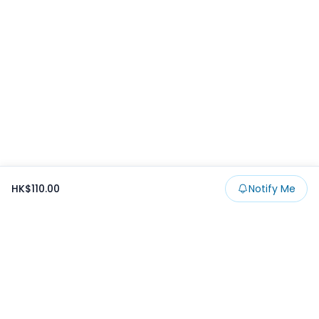
HK$110.00
Notify Me
Footer
Products
Collections
SALE
Prize
一番くじ