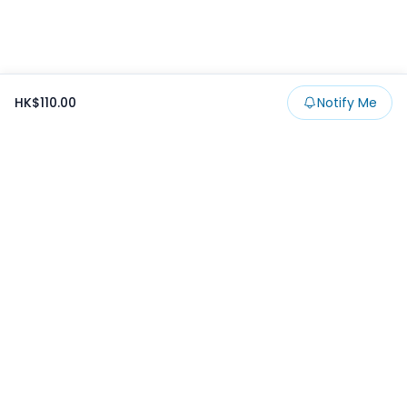
HK$110.00
Notify Me
Footer
Products
Collections
SALE
Prize
一番くじ
Claw
Blog
開發者文章