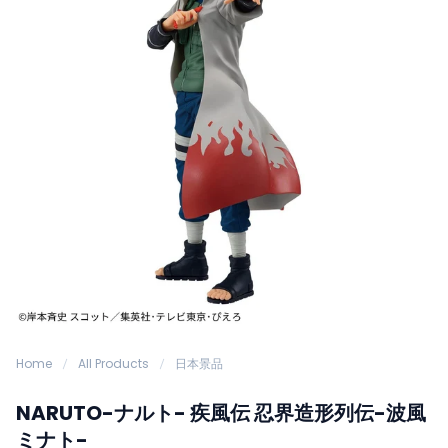
Home
All Products
日本景品
NARUTO-ナルト- 疾風伝 忍界造形列伝-波風
ミナト-