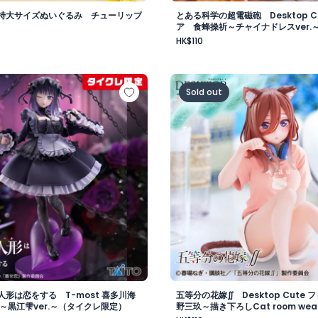
特大サイズぬいぐるみ チューリップ
とある科学の超電磁砲 Desktop C
ア 食蜂操祈～チャイナドレスver.
HK$110
ーレン～ルームウェアver.～（タイクレ限定）
人形は恋をする T-most 喜多川海夢 フィギュア～黒江雫v
五等分の花嫁∬ Desktop 
Sold out
形は恋をする T-most 喜多川海
五等分の花嫁∬ Desktop Cute
～黒江雫ver.～（タイクレ限定）
野三玖～描き下ろしCat room wear
イクレ限定）