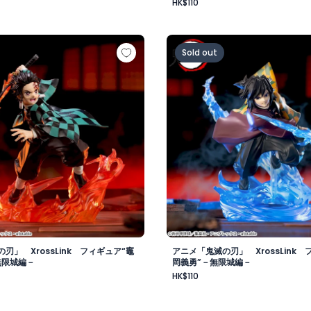
HK$110
の刃」 XrossLink フィギュア“竈門炭治郎”－無限城編－
アニメ「鬼滅の刃」 Xross
Sold out
刃」 XrossLink フィギュア“竈
アニメ「鬼滅の刃」 XrossLink 
無限城編－
岡義勇”－無限城編－
HK$110