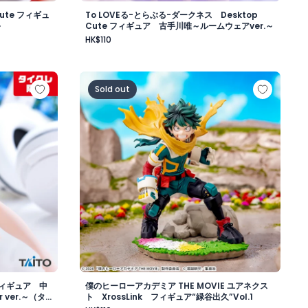
ute フィギュ
To LOVEる-とらぶる-ダークネス Desktop
～
Cute フィギュア 古手川唯～ルームウェアver.～
HK$110
er.～（タイクレ限定）
Cute フィギュア 中野三玖～描き下ろしCat room wear ve
僕のヒーローアカデミア THE MOVIE ユアネクス
Sold out
 フィギュア 中
僕のヒーローアカデミア THE MOVIE ユアネクス
 ver.～（タ
ト XrossLink フィギュア“緑谷出久”Vol.1