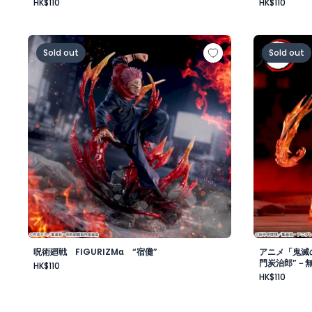
HK$110
HK$110
呪術廻戦 FIGURIZMα “宿儺”
アニメ「鬼滅
Sold out
Sold out
呪術廻戦 FIGURIZMα “宿儺”
アニメ「鬼滅の
門炭治郎”－
HK$110
HK$110