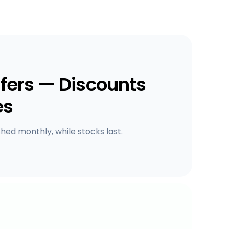
fers — Discounts
es
shed monthly, while stocks last.