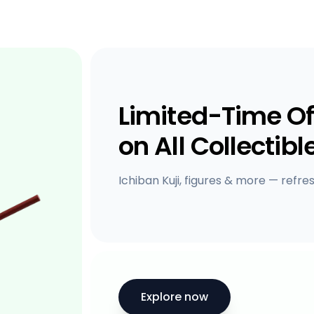
Limited-Time Of
on All Collectibl
Ichiban Kuji, figures & more — refre
Explore now