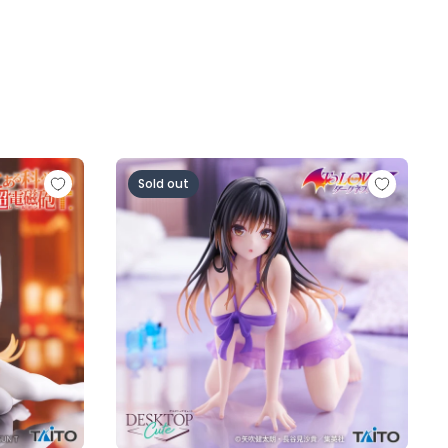
top Cute フィギュア 食蜂操祈～チャイナドレスver.～
To LOVEる-とらぶる-ダークネス Deskto
Sold out