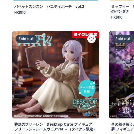
パペットスンスン バニティポーチ vol.2
ミッフィー 
のバンダナ
HK$110
HK$110
葬送のフリーレン Desktop Cute フィギュア フリ
その着せ替え
Sold out
Sold out
葬送のフリーレン Desktop Cute フィギュア
その着せ替え人
フリーレン～ルームウェアver.～（タイクレ限定）
夢 フィギュア