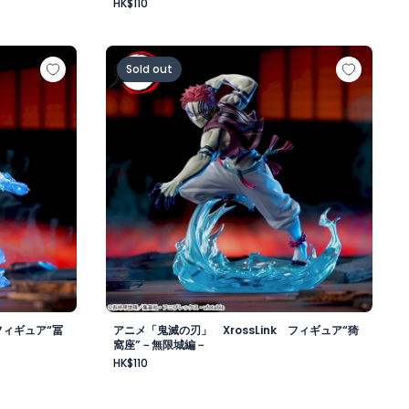
HK$110
Link フィギュア“冨岡義勇”－無限城編－
アニメ「鬼滅の刃」 XrossLink フィギュ
Sold out
フィギュア“冨
アニメ「鬼滅の刃」 XrossLink フィギュア“猗
窩座”－無限城編－
HK$110