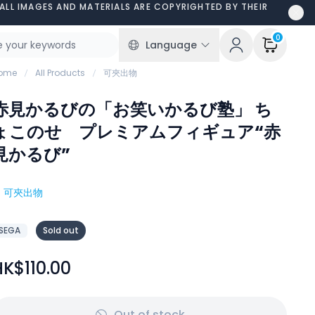
ALL IMAGES AND MATERIALS ARE COPYRIGHTED BY THEIR
0
Language
ome
All Products
可夾出物
赤見かるびの「お笑いかるび塾」 ち
ょこのせ プレミアムフィギュア“赤
見かるび”
#
可夾出物
SEGA
Sold out
HK$110.00
Out of stock