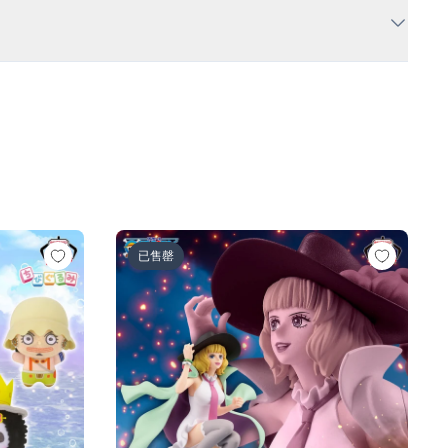
人ロゼ-)
の一味vol.1～
ワンピース BATTLE RECORD COLLECTION-MI
已售罄