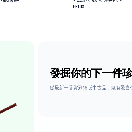
 -椎名真昼-
イムぬいぐるみ～ポッチャマ～
HK$110
發掘你的下一件
從最新一番賞到絕版中古品，總有驚喜