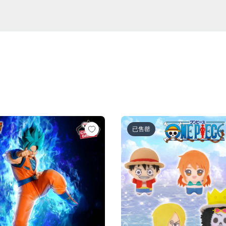
超サイヤ人ロゼ-（VS孫悟空)
ル超 MATCH MAKERS 孫悟空（VSゴクウブラック-超サイヤ
ワンピース ちびぐるみ～麦わら
已售罄