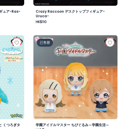
ギュア-Ras-
Crazy Raccoon デスクトップフィギュア-
Uruca-
HK$110
昼-
もふぐっと くつろぎタイムぬいぐるみ～ポッチャマ～
学園アイドルマスター ちびぐるみ～学園生活～v
已售罄
と くつろぎタ
学園アイドルマスター ちびぐるみ～学園生活～