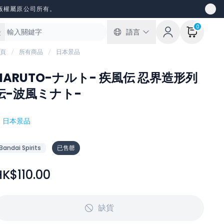
版權屬原公司所有。
0
語言
頁
所有商品
日本景品
NARUTO-ナルト- 疾風伝 忍界造形列
伝-波風ミナト-
#
日本景品
Bandai Spirits
已售罄
HK$110.00
缺貨