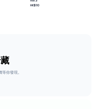
vol.3
HK$110
珍藏
價等你發現。