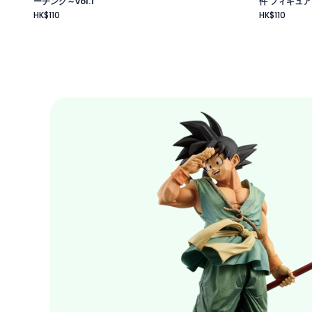
ーチング～vol.1
件 フィギュア
HK$110
HK$110