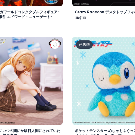
メガワールドコレクタブルフィギュア-
Crazy Raccoon デスクトップフィ
事件 エドワード・ニューゲート-
HK$110
vol.1
様にいつの間にか駄目人間にされていた件 フィギュア -椎名真
ポケットモンスター めちゃ
已售罄
にいつの間にか駄目人間にされていた
ポケットモンスター めちゃもふぐっ