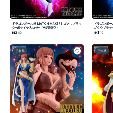
ドラゴンボール超 MATCH MAKERS ゴクウブラッ
ドラゴンボール
ク-超サイヤ人ロゼ-（VS孫悟空)
ゴクウブラッ
HK$110
HK$110
ワンピース BATTLE RECORD COLLECTION-GLORIOSA
ワンピース
已售罄
已售罄