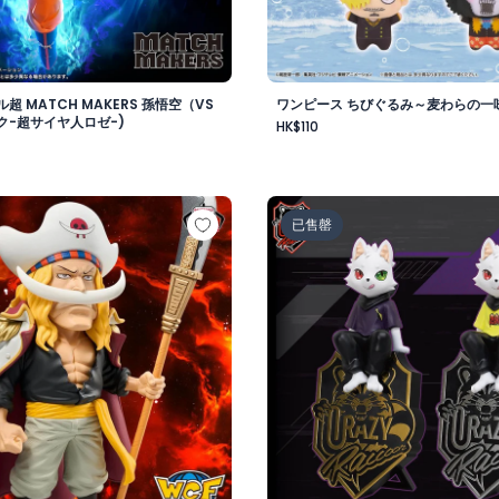
超 MATCH MAKERS 孫悟空（VS
ワンピース ちびぐるみ～麦わらの一味v
ク-超サイヤ人ロゼ-)
HK$110
-
 メガワールドコレクタブルフィギュア-ゴッドバレー事件 エド
Crazy Raccoon デスクト
已售罄