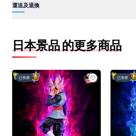
運送及退換
日本景品 的更多商品
ドラゴンボール超 MATCH MAKERS ゴクウブラック-
ドラゴンボー
已售罄
已售罄