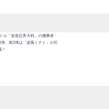
バトル「造形忍界大戦」の優勝者・
の第2弾。第2弾は「波風ミナト」が圧
場！