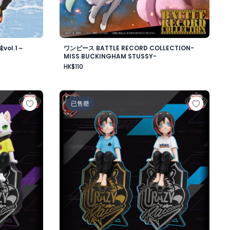
ol.1～
ワンピース BATTLE RECORD COLLECTION-
MISS BUCKINGHAM STUSSY-
HK$110
ワード・ニューゲート-
ップフィギュア-Ras-
Crazy Raccoon デスクトップフィギュア-Uru
已售罄