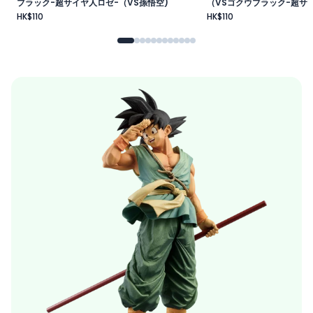
ブラック-超サイヤ人ロゼ-（VS孫悟空)
（VSゴクウブラック-超サイ
HK$110
HK$110