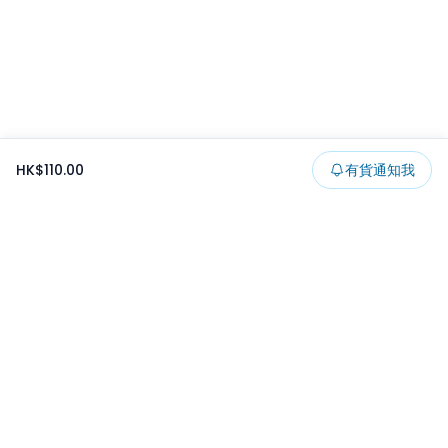
HK$110.00
有貨通知我
Footer
所有貨品
所有系列
精選特賣
日本景品
一番くじ
可夾出物
最新消息