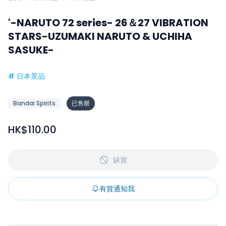
'-NARUTO 72 series- 26＆27 VIBRATION
STARS-UZUMAKI NARUTO & UCHIHA
SASUKE-
#
日本景品
Bandai Spirits
已售罄
HK$110.00
缺貨
有貨通知我