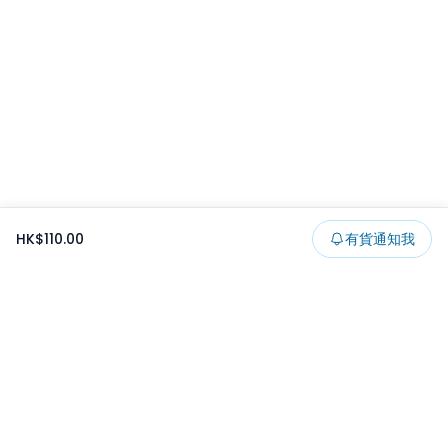
HK$110.00
有貨通知我
Footer
所有貨品
所有系列
精選特賣
日本景品
一番くじ
可夾出物