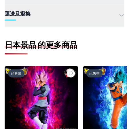
運送及退換
日本景品 的更多商品
ドラゴンボール超 MATCH MAKERS ゴクウブラック-超サ
ドラゴンボール超 MAT
已售罄
已售罄