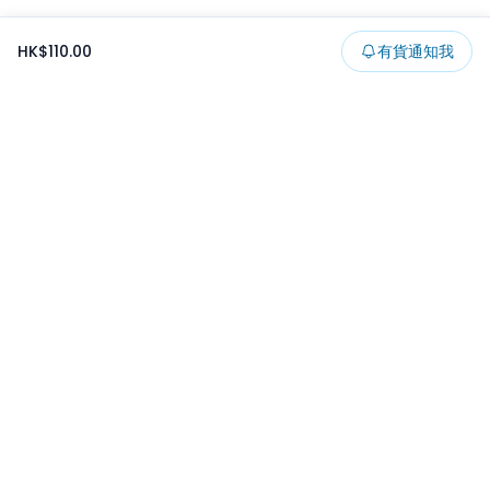
HK$110.00
有貨通知我
Footer
所有貨品
所有系列
精選特賣
日本景品
一番くじ
可夾出物
最新消息
開發者文章
保持更新