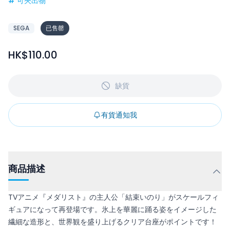
#
可夾出物
SEGA
已售罄
HK$110.00
缺貨
有貨通知我
商品描述
TVアニメ『メダリスト』の主人公「結束いのり」がスケールフィ
ギュアになって再登場です。氷上を華麗に踊る姿をイメージした
繊細な造形と、世界観を盛り上げるクリア台座がポイントです！