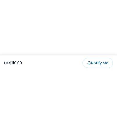
HK$110.00
Notify Me
Footer
Products
Collections
SALE
Prize
一番くじ
Claw