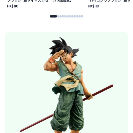
ブラック-超サイヤ人ロゼ-（VS孫悟空)
（VSゴクウブラック-超サイ
HK$110
HK$110