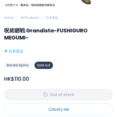
Home
All Products
日本景品
呪術廻戦 Grandista-FUSHIGURO
MEGUMI-
#
日本景品
Bandai Spirits
Sold out
HK$110.00
Out of stock
Notify Me