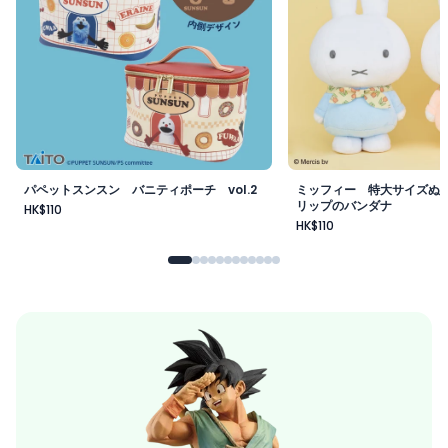
パペットスンスン バニティポーチ vol.2
ミッフィー 特大サイズぬ
リップのバンダナ
HK$110
HK$110