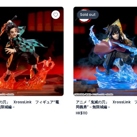
の刃」 XrossLink フィギュア“竈門炭治郎”－無限城編－
アニメ「鬼滅の刃」 Xross
Sold out
刃」 XrossLink フィギュア“竈
アニメ「鬼滅の刃」 XrossLink 
無限城編－
岡義勇”－無限城編－
HK$110