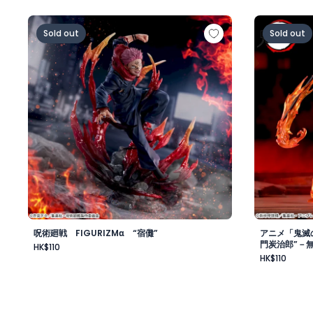
呪術廻戦 FIGURIZMα “宿儺”
アニメ「鬼滅
Sold out
Sold out
呪術廻戦 FIGURIZMα “宿儺”
アニメ「鬼滅の
門炭治郎”－
HK$110
HK$110