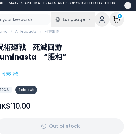
ALL IMAGES AND MATERIALS ARE COPYRIGHTED BY THEIR
0
Language
ome
All Products
可夾出物
呪術廻戦 死滅回游
Luminasta “脹相”
#
可夾出物
SEGA
Sold out
HK$110.00
Out of stock