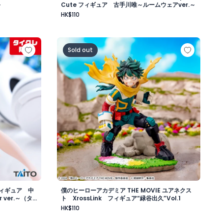
～
Cute フィギュア 古手川唯～ルームウェアver.～
HK$110
er.～（タイクレ限定）
Cute フィギュア 中野三玖～描き下ろしCat room wear ve
僕のヒーローアカデミア THE MOVIE ユアネクス
Sold out
 フィギュア 中
僕のヒーローアカデミア THE MOVIE ユアネクス
 ver.～（タ
ト XrossLink フィギュア“緑谷出久”Vol.1
HK$110