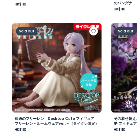
のバンダナ
HK$110
HK$110
葬送のフリーレン Desktop Cute フィギュア フリ
その着せ替え
Sold out
Sold out
葬送のフリーレン Desktop Cute フィギュア
その着せ替え人
フリーレン～ルームウェアver.～（タイクレ限定）
夢 フィギュア
HK$110
HK$110