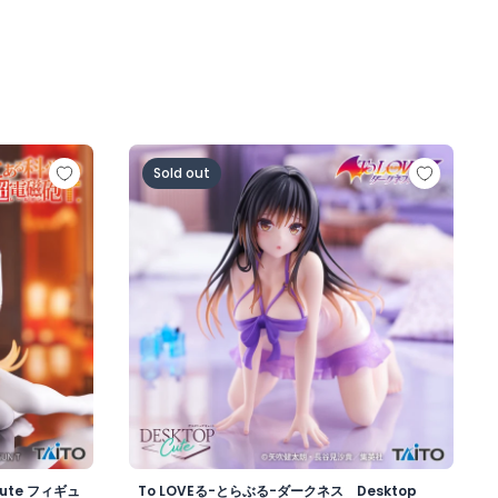
top Cute フィギュア 食蜂操祈～チャイナドレスver.～
To LOVEる-とらぶる-ダークネス Deskto
Sold out
ute フィギュ
To LOVEる-とらぶる-ダークネス Desktop