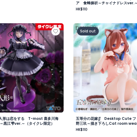
ア 食蜂操祈～チャイナドレスver.
HK$110
ーレン～ルームウェアver.～（タイクレ限定）
人形は恋をする T-most 喜多川海夢 フィギュア～黒江雫v
五等分の花嫁∬ Desktop 
Sold out
形は恋をする T-most 喜多川海
五等分の花嫁∬ Desktop Cute
～黒江雫ver.～（タイクレ限定）
野三玖～描き下ろしCat room wear
イクレ限定）
HK$110