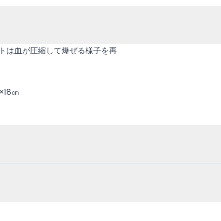
クトは血が圧縮して爆ぜる様子を再
18㎝