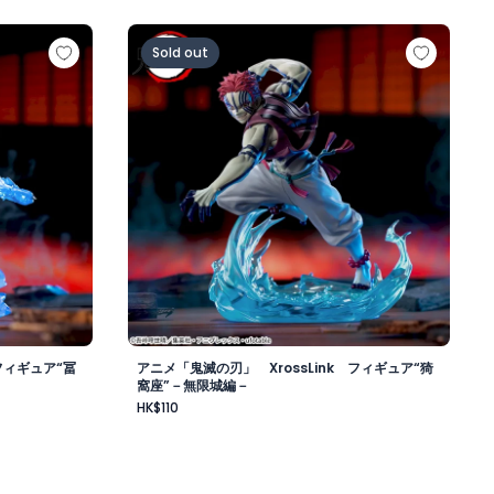
Link フィギュア“冨岡義勇”－無限城編－
アニメ「鬼滅の刃」 XrossLink フィギュ
Sold out
フィギュア“冨
アニメ「鬼滅の刃」 XrossLink フィギュア“猗
窩座”－無限城編－
HK$110