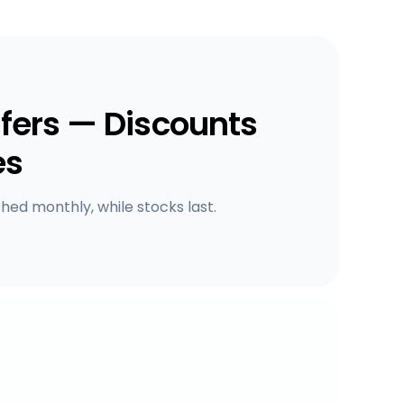
fers — Discounts
es
shed monthly, while stocks last.