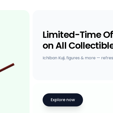
Limited-Time Of
on All Collectibl
Ichiban Kuji, figures & more — refre
Explore now