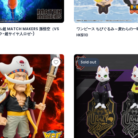
超 MATCH MAKERS 孫悟空（VS
ワンピース ちびぐるみ～麦わらの一味v
ク-超サイヤ人ロゼ-)
HK$110
-
 メガワールドコレクタブルフィギュア-ゴッドバレー事件 エド
Crazy Raccoon デスクト
Sold out