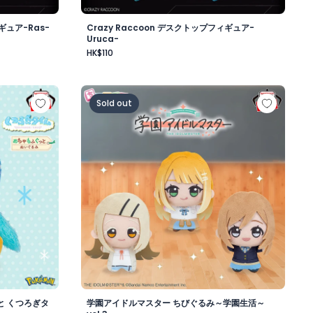
ギュア-Ras-
Crazy Raccoon デスクトップフィギュア-
Uruca-
HK$110
昼-
もふぐっと くつろぎタイムぬいぐるみ～ポッチャマ～
学園アイドルマスター ちびぐるみ～学園生活～v
Sold out
と くつろぎタ
学園アイドルマスター ちびぐるみ～学園生活～