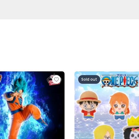
超サイヤ人ロゼ-（VS孫悟空)
ル超 MATCH MAKERS 孫悟空（VSゴクウブラック-超サイヤ
ワンピース ちびぐるみ～麦わら
Sold out