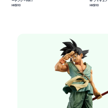
ーチング～vol.1
件 フィギュア
HK$110
HK$110