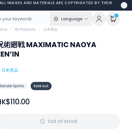
ALL IMAGES AND MATERIALS ARE COPYRIGHTED BY THEIR
0
Language
ome
All Products
日本景品
呪術廻戦 MAXIMATIC NAOYA
ZEN’IN
#
日本景品
Bandai Spirits
Sold out
HK$110.00
Out of stock