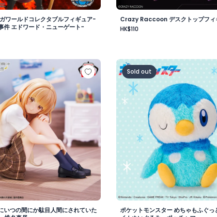
メガワールドコレクタブルフィギュア-
Crazy Raccoon デスクトップフィ
事件 エドワード・ニューゲート-
HK$110
vol.1
様にいつの間にか駄目人間にされていた件 フィギュア -椎名真
ポケットモンスター めちゃ
Sold out
にいつの間にか駄目人間にされていた
ポケットモンスター めちゃもふぐっ