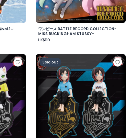
ol.1～
ワンピース BATTLE RECORD COLLECTION-
MISS BUCKINGHAM STUSSY-
HK$110
ワード・ニューゲート-
ップフィギュア-Ras-
Crazy Raccoon デスクトップフィギュア-Uru
Sold out