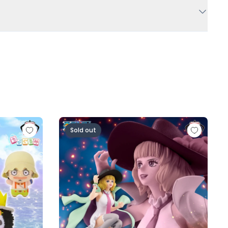
人ロゼ-)
の一味vol.1～
ワンピース BATTLE RECORD COLLECTION-MI
Sold out