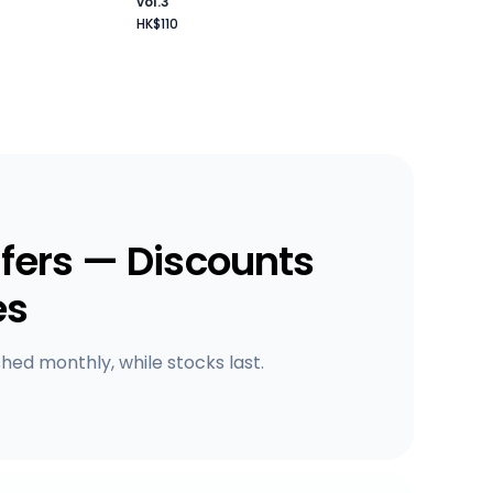
vol.3
HK$110
fers — Discounts
es
shed monthly, while stocks last.