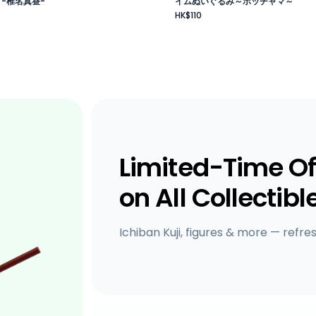
 -椎名真昼-
イムぬいぐるみ～ポッチャマ～
HK$110
Limited-Time Of
on All Collectibl
Ichiban Kuji, figures & more — refre