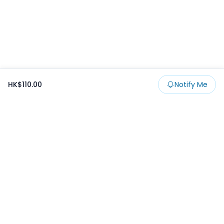
HK$110.00
Notify Me
Footer
Products
Collections
SALE
Prize
一番くじ
Claw
Blog