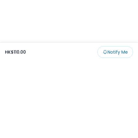
HK$110.00
Notify Me
Footer
Products
Collections
SALE
Prize
一番くじ
Claw
Blog