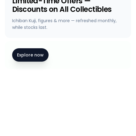
Limited-Time Offers —
Discounts on All Collectibles
Ichiban Kuji, figures & more — refreshed monthly,
while stocks last.
Explore now