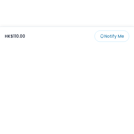
HK$110.00
Notify Me
Footer
Products
Collections
SALE
Prize
一番くじ
Claw
Blog
開發者文章