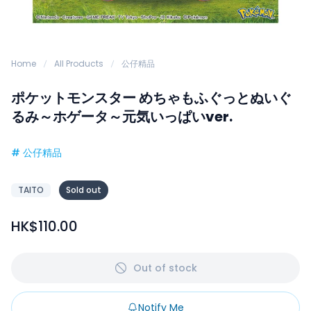
Home
All Products
公仔精品
ポケットモンスター めちゃもふぐっとぬいぐ
るみ～ホゲータ～元気いっぱいver.
#
公仔精品
TAITO
Sold out
HK$110.00
Out of stock
Notify Me