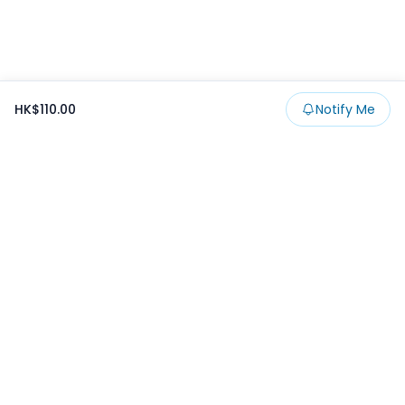
HK$110.00
Notify Me
Footer
Products
Collections
SALE
Prize
一番くじ
Claw
Blog
開發者文章