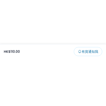
HK$110.00
有貨通知我
Footer
所有貨品
所有系列
精選特賣
日本景品
一番くじ
可夾出物