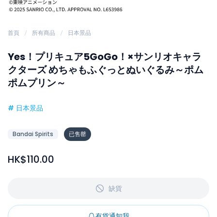
首頁
所有商品
日本景品
Yes！プリキュア5GoGo！×サンリオキャラ
クターズ めちゃもふぐっとぬいぐるみ～ポム
ポムプリン～
#
日本景品
Bandai Spirits
已售罄
HK$110.00
缺貨
有貨通知我