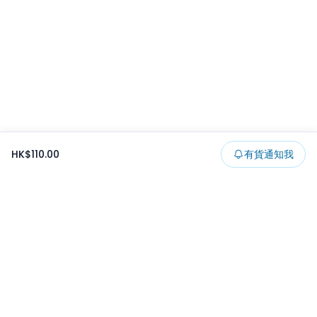
HK$110.00
有貨通知我
Footer
所有貨品
所有系列
精選特賣
日本景品
一番くじ
可夾出物