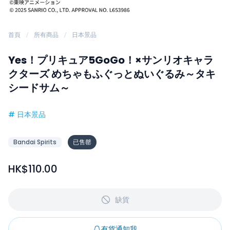
首頁
所有商品
日本景品
Yes！プリキュア5GoGo！×サンリオキャラ
クターズ めちゃもふぐっとぬいぐるみ～タキ
シードサム～
#
日本景品
Bandai Spirits
已售罄
HK$110.00
缺貨
有貨通知我