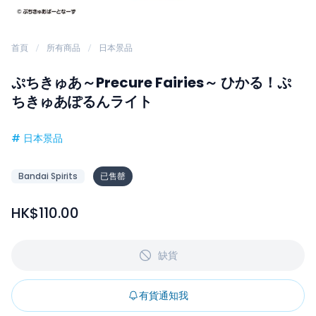
首頁
所有商品
日本景品
ぷちきゅあ～Precure Fairies～ ひかる！ぷ
ちきゅあぽるんライト
#
日本景品
Bandai Spirits
已售罄
HK$110.00
缺貨
有貨通知我