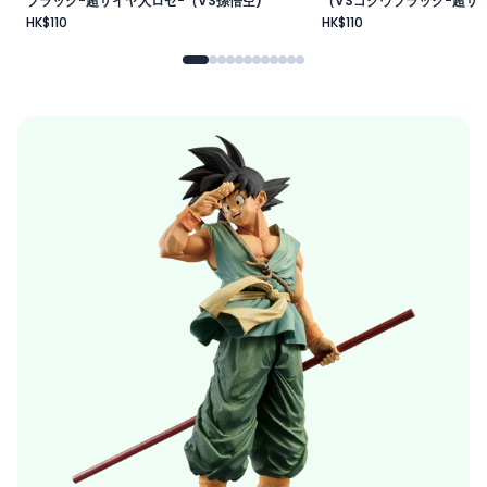
ブラック-超サイヤ人ロゼ-（VS孫悟空)
（VSゴクウブラック-超サイ
HK$110
HK$110