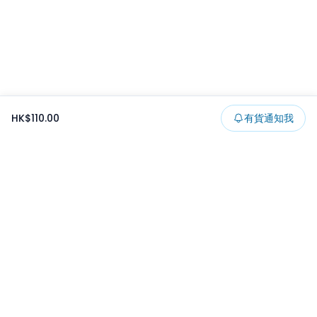
HK$110.00
有貨通知我
Footer
所有貨品
所有系列
精選特賣
日本景品
一番くじ
可夾出物
最新消息