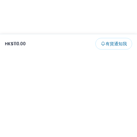
HK$110.00
有貨通知我
Footer
所有貨品
所有系列
精選特賣
日本景品
一番くじ
可夾出物
最新消息
開發者文章