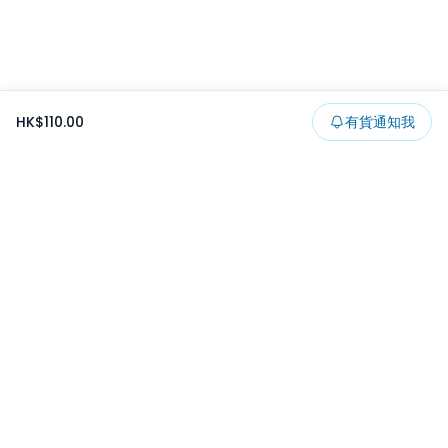
HK$110.00
有貨通知我
Footer
所有貨品
所有系列
精選特賣
日本景品
一番くじ
可夾出物
最新消息
開發者文章