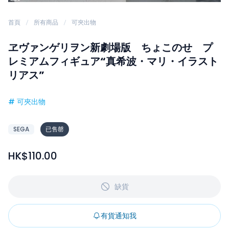
首頁
所有商品
可夾出物
ヱヴァンゲリヲン新劇場版 ちょこのせ プ
レミアムフィギュア“真希波・マリ・イラスト
リアス”
#
可夾出物
SEGA
已售罄
HK$110.00
缺貨
有貨通知我