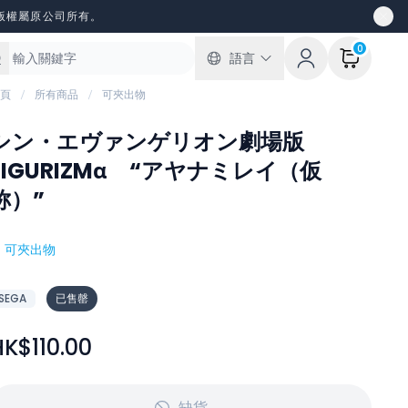
版權屬原公司所有。
0
語言
頁
所有商品
可夾出物
シン・エヴァンゲリオン劇場版
FIGURIZMα “アヤナミレイ（仮
称）”
#
可夾出物
SEGA
已售罄
HK$110.00
缺貨