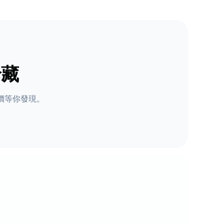
珍藏
價等你發現。