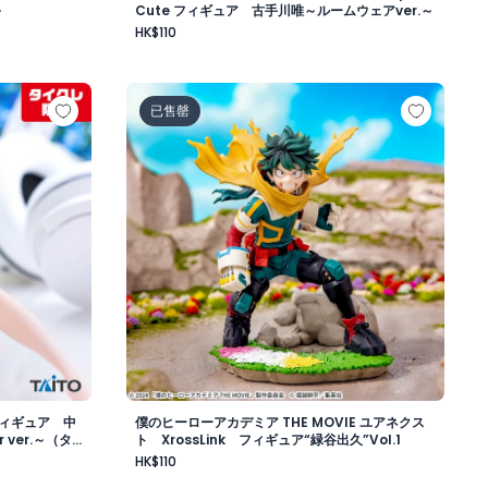
～
Cute フィギュア 古手川唯～ルームウェアver.～
HK$110
er.～（タイクレ限定）
Cute フィギュア 中野三玖～描き下ろしCat room wear ve
僕のヒーローアカデミア THE MOVIE ユアネクス
已售罄
 フィギュア 中
僕のヒーローアカデミア THE MOVIE ユアネクス
 ver.～（タ
ト XrossLink フィギュア“緑谷出久”Vol.1
HK$110