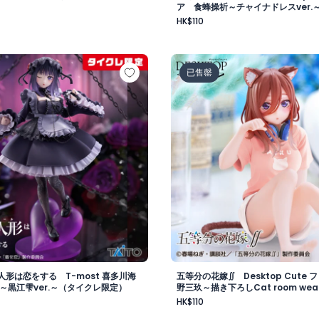
ア 食蜂操祈～チャイナドレスver.
HK$110
ーレン～ルームウェアver.～（タイクレ限定）
人形は恋をする T-most 喜多川海夢 フィギュア～黒江雫v
五等分の花嫁∬ Desktop 
已售罄
形は恋をする T-most 喜多川海
五等分の花嫁∬ Desktop Cute
～黒江雫ver.～（タイクレ限定）
野三玖～描き下ろしCat room wear
イクレ限定）
HK$110