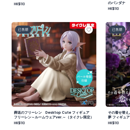
のバンダナ
HK$110
HK$110
葬送のフリーレン Desktop Cute フィギュア フリ
その着せ替え
已售罄
已售罄
葬送のフリーレン Desktop Cute フィギュア
その着せ替え人
フリーレン～ルームウェアver.～（タイクレ限定）
夢 フィギュア
HK$110
HK$110