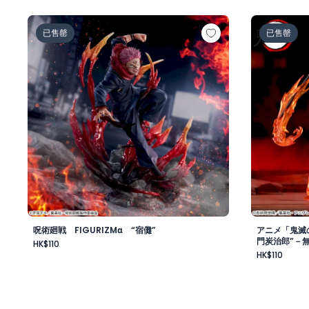
呪術廻戦 FIGURIZMα “宿儺”
アニメ「鬼滅
已售罄
已售罄
呪術廻戦 FIGURIZMα “宿儺”
アニメ「鬼滅の
門炭治郎”－
HK$110
HK$110