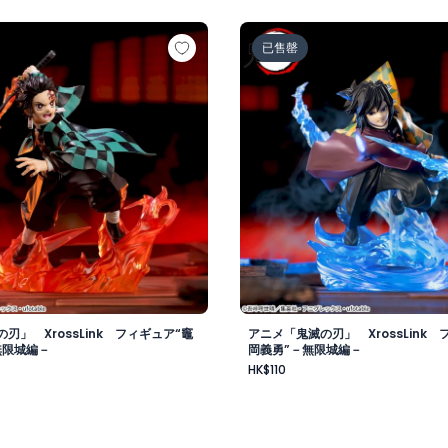
の刃」 XrossLink フィギュア“竈門炭治郎”－無限城編－
アニメ「鬼滅の刃」 Xross
已售罄
刃」 XrossLink フィギュア“竈
アニメ「鬼滅の刃」 XrossLink 
無限城編－
岡義勇”－無限城編－
HK$110