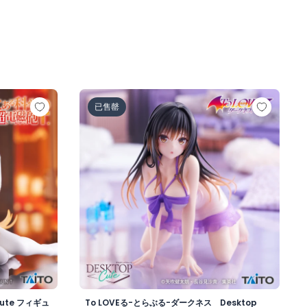
top Cute フィギュア 食蜂操祈～チャイナドレスver.～
To LOVEる-とらぶる-ダークネス Deskto
已售罄
ute フィギュ
To LOVEる-とらぶる-ダークネス Desktop