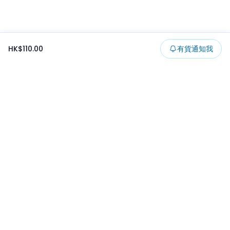
HK$110.00
有貨通知我
Footer
所有貨品
所有系列
精選特賣
日本景品
一番くじ
可夾出物
最新消息
開發者文章