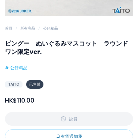
首頁
所有商品
公仔精品
ピングー ぬいぐるみマスコット ラウンド
ワン限定ver.
#
公仔精品
TAITO
已售罄
HK$110.00
缺貨
有貨通知我