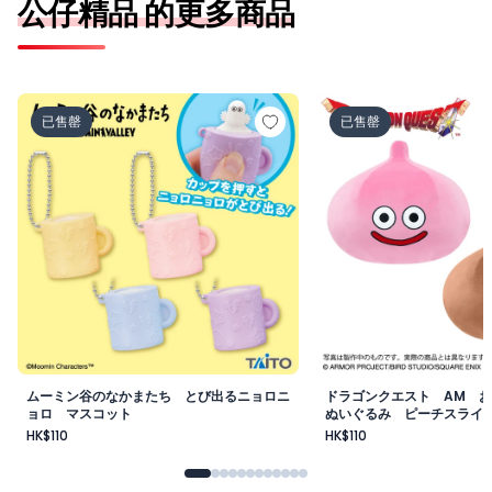
公仔精品 的更多商品
ムーミン谷のなかまたち とび出るニョロニョロ マスコッ
ドラゴンクエスト A
已售罄
已售罄
ムーミン谷のなかまたち とび出るニョロニ
ドラゴンクエスト AM 
ョロ マスコット
ぬいぐるみ ピーチスライ
ム
HK$110
HK$110