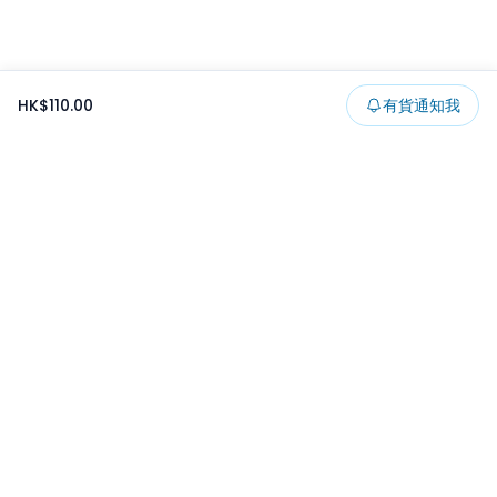
HK$110.00
有貨通知我
Footer
所有貨品
所有系列
精選特賣
日本景品
一番くじ
可夾出物
最新消息
開發者文章