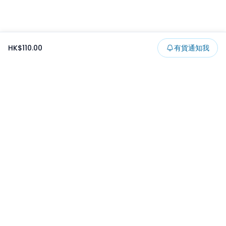
HK$110.00
有貨通知我
Footer
所有貨品
所有系列
精選特賣
日本景品
一番くじ
可夾出物
最新消息
開發者文章