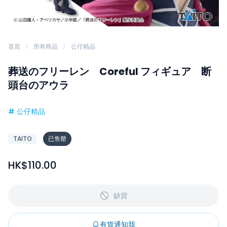
首頁
所有商品
公仔精品
葬送のフリーレン Coreful フィギュア 断
頭台のアウラ
#
公仔精品
TAITO
已售罄
HK$110.00
缺貨
有貨通知我