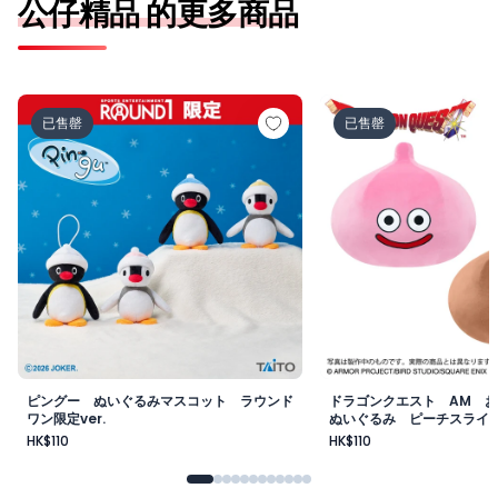
公仔精品 的更多商品
ピングー ぬいぐるみマスコット ラウンドワン限定ver.
ドラゴンクエスト A
已售罄
已售罄
ピングー ぬいぐるみマスコット ラウンド
ドラゴンクエスト AM 
ワン限定ver.
ぬいぐるみ ピーチスライ
ム
HK$110
HK$110