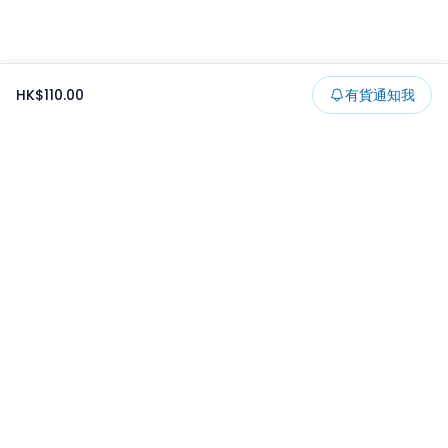
HK$110.00
有貨通知我
Footer
所有貨品
所有系列
精選特賣
日本景品
一番くじ
可夾出物
最新消息
開發者文章