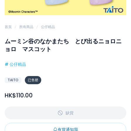
首頁
所有商品
公仔精品
ムーミン谷のなかまたち とび出るニョロニ
ョロ マスコット
#
公仔精品
TAITO
已售罄
HK$110.00
缺貨
有貨通知我