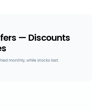
fers — Discounts
es
shed monthly, while stocks last.