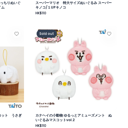
もっちりぬいぐ
スーパーマリオ 特大サイズぬいぐるみ スーパー
イム
キノコ/１UPキノコ
HK$110
みマスコット うさぎ＆ゾウ
カナヘイの小動物 ゆるっとアミューズメント ぬ
Sold out
コット うさぎ
カナヘイの小動物 ゆるっとアミューズメント ぬ
いぐるみマスコットvol.2
HK$110