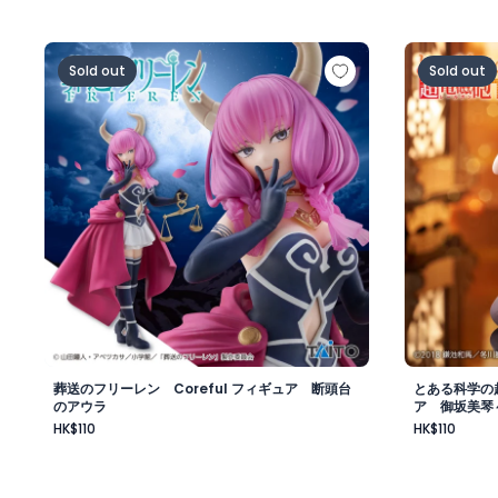
葬送のフリーレン Coreful フィギュア 断頭台のアウ
とある科学の
Sold out
Sold out
葬送のフリーレン Coreful フィギュア 断頭台
とある科学の超
のアウラ
ア 御坂美琴～
HK$110
HK$110