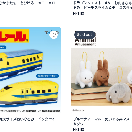
なかまたち とび出るニョロニョロ
ドラゴンクエスト AM おおきな
るみ ピーチスライム＆チョコスラ
HK$110
ムコロネ＆コロネホワイト
 特大サイズぬいぐるみ ドクターイエロー編
ブルーナアニマル ぬいぐる
Sold out
特大サイズぬいぐるみ ドクターイエ
ブルーナアニマル ぬいぐるみマス
＆ゾウ
HK$110