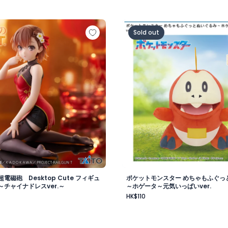
ラ
超電磁砲 Desktop Cute フィギュア 御坂美琴～チャイナド
ポケットモンスター めちゃも
Sold out
電磁砲 Desktop Cute フィギュ
ポケットモンスター めちゃもふぐっ
チャイナドレスver.～
～ホゲータ～元気いっぱいver.
HK$110