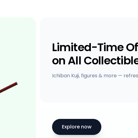
Limited-Time Of
on All Collectibl
Ichiban Kuji, figures & more — refre
Explore now