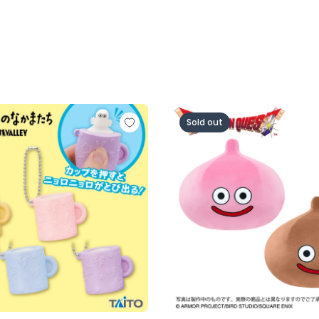
.
のなかまたち とび出るニョロニョロ マスコット
ドラゴンクエスト AM お
Sold out