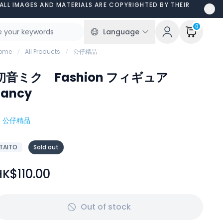
ALL IMAGES AND MATERIALS ARE COPYRIGHTED BY THEIR
0
Language
ome
All Products
公仔精品
初音ミク Fashion フィギュア
Fancy
#
公仔精品
TAITO
Sold out
HK$110.00
Out of stock