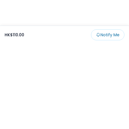
HK$110.00
Notify Me
Footer
Products
Collections
SALE
Prize
一番くじ
Claw
Blog
開發者文章