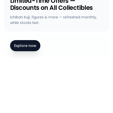
Limited-Time Offers —
Discounts on All Collectibles
Ichiban Kuji, figures & more — refreshed monthly,
while stocks last.
Explore now