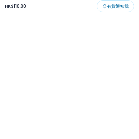
HK$110.00
有貨通知我
Footer
所有貨品
所有系列
精選特賣
日本景品
一番くじ
可夾出物
最新消息
開發者文章
保持更新