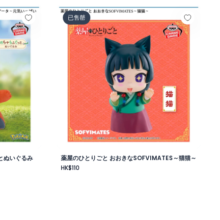
レスver.～
ふぐっとぬいぐるみ～ホゲータ～元気いっぱいver.
薬屋のひとりごと おおきなSOFVIMATES～猫
已售罄
とぬいぐるみ
薬屋のひとりごと おおきなSOFVIMATES～猫猫～
HK$110