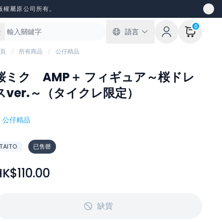
版權屬原公司所有。
0
語言
頁
所有商品
公仔精品
桜ミク AMP＋ フィギュア～桜ドレ
スver.～（タイクレ限定）
#
公仔精品
TAITO
已售罄
HK$110.00
缺貨