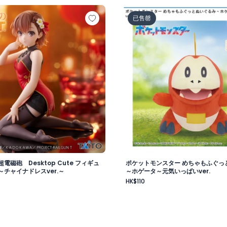
ラ
超電磁砲 Desktop Cute フィギュア 御坂美琴～チャイナド
ポケットモンスター めちゃも
已售罄
電磁砲 Desktop Cute フィギュ
ポケットモンスター めちゃもふぐっ
チャイナドレスver.～
～ホゲータ～元気いっぱいver.
HK$110