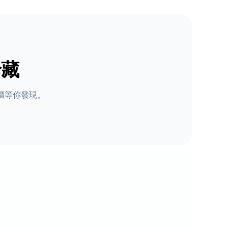
珍藏
價等你發現。