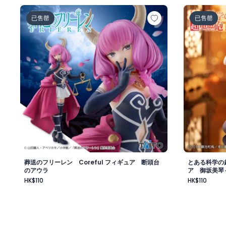
葬送のフリーレン Coreful フィギュア 断頭台のアウ
とある科学の
已售罄
已售罄
葬送のフリーレン Coreful フィギュア 断頭台
とある科学の超
のアウラ
ア 御坂美琴～
HK$110
HK$110